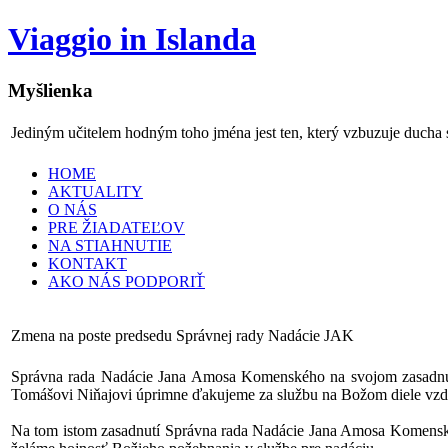
Viaggio in Islanda
Myšlienka
Jediným učitelem hodným toho jména jest ten, který vzbuzuje ducha 
HOME
AKTUALITY
O NÁS
PRE ŽIADATEĽOV
NA STIAHNUTIE
KONTAKT
AKO NÁS PODPORIŤ
Zmena na poste predsedu Správnej rady Nadácie JAK
Správna rada Nadácie Jana Amosa Komenského na svojom zasadn
Tomášovi Niňajovi úprimne ďakujeme za službu na Božom diele vzdel
Na tom istom zasadnutí Správna rada Nadácie Jana Amosa Komen