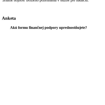
želáme hojnosť Božieho požehnania v službe pre nadáciu.
Anketa
Akú formu finančnej podpory uprednostňujete?