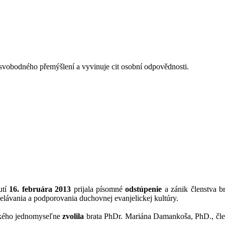
svobodného přemýšlení a vyvinuje cit osobní odpovědnosti.
utí
16. februára 2013
prijala písomné
odstúpenie
a zánik členstva b
ávania a podporovania duchovnej evanjelickej kultúry.
ského jednomyseľne
zvolila
brata PhDr. Mariána Damankoša, PhD., čle