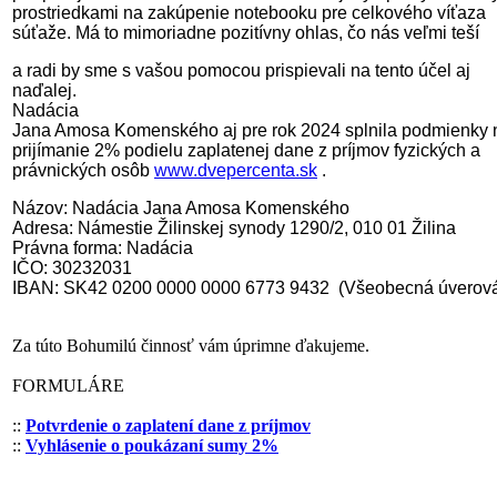
prostriedkami na zakúpenie notebooku pre celkového víťaza
súťaže. Má to mimori
adne pozitívny ohlas, čo nás veľmi teší
a radi by sme s vašou pomocou prispievali na tento účel aj
naďalej.
Nadácia
Jana Amosa Komenského aj pre rok 2024 splnila podmienky 
prijímanie 2% podielu zaplatenej dane z príjmov fyzických a
právnických osôb
www.dvepercenta.sk
.
Názov:
Nadácia Jana Amosa Komenského
Adresa:
Námestie Žilinskej synody 1290/2, 010 01 Žilina
Právna
forma: Nadácia
IČO:
30232031
IBAN:
SK42 0200 0000 0000 6773 9432 (Všeobecná úverov
Za túto Bohumilú činnosť vám úprimne ďakujeme.
FORMULÁRE
::
Potvrdenie o zaplatení dane z príjmov
::
Vyhlásenie o poukázaní sumy 2%