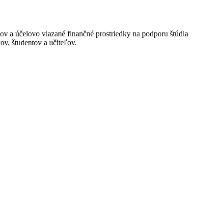
mov a
účelovo viazané finančné prostriedky na podporu štúdia
ov, študentov a učiteľov.