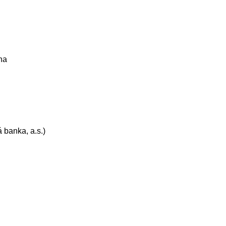
na
á banka,
a.s.)