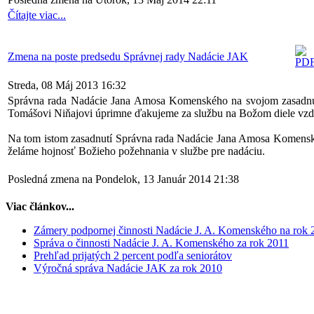
Čítajte viac...
Zmena na poste predsedu Správnej rady Nadácie JAK
Streda, 08 Máj 2013 16:32
Správna rada Nadácie Jana Amosa Komenského na svojom zasadn
Tomášovi Niňajovi úprimne ďakujeme za službu na Božom diele vzdel
Na tom istom zasadnutí Správna rada Nadácie Jana Amosa Komen
želáme hojnosť Božieho požehnania v službe pre nadáciu.
Posledná zmena na Pondelok, 13 Január 2014 21:38
Viac článkov...
Zámery podpornej činnosti Nadácie J. A. Komenského na rok 
Správa o činnosti Nadácie J. A. Komenského za rok 2011
Prehľad prijatých 2 percent podľa seniorátov
Výročná správa Nadácie JAK za rok 2010