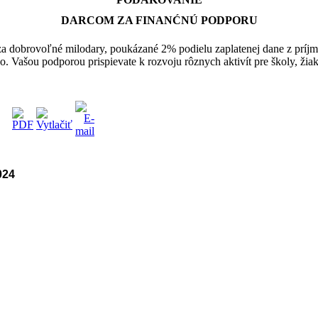
DARCOM ZA FINANĆNÚ PODPORU
 dobrovoľné milodary, poukázané 2% podielu zaplatenej dane z príj
ho
. Vašou podporou prispievate k rozvoju rôznych aktivít pre školy, žiak
024