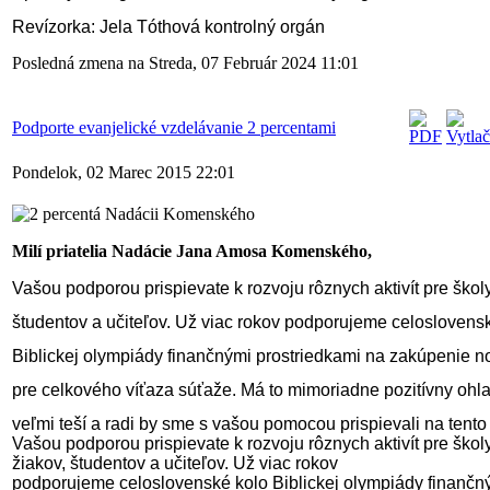
Revízorka: Jela Tóthová kontrolný orgán
Posledná zmena na Streda, 07 Február 2024 11:01
Podporte evanjelické vzdelávanie 2 percentami
Pondelok, 02 Marec 2015 22:01
Milí priatelia Nadácie Jana Amosa Komenského,
Vašou podporou prispievate k rozvoju rôznych aktivít pre školy,
študentov a učiteľov. Už viac rokov podporujeme celoslovensk
Biblickej olympiády finančnými prostriedkami na zakúpenie n
pre celkového víťaza súťaže. Má to mimoriadne pozitívny ohlas
veľmi teší a radi by sme s vašou pomocou prispievali na tento 
Vašou podporou prispievate k rozvoju rôznych aktivít pre školy
žiakov, študentov a učiteľov. Už viac rokov
podporujeme celoslovenské kolo Biblickej olympiády finančn