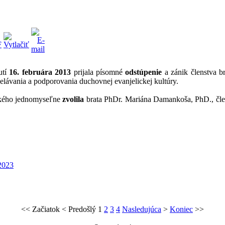
utí
16. februára 2013
prijala písomné
odstúpenie
a zánik členstva b
ávania a podporovania duchovnej evanjelickej kultúry.
ského jednomyseľne
zvolila
brata PhDr. Mariána Damankoša, PhD., čle
2023
<<
Začiatok
<
Predošlý
1
2
3
4
Nasledujúca
>
Koniec
>>