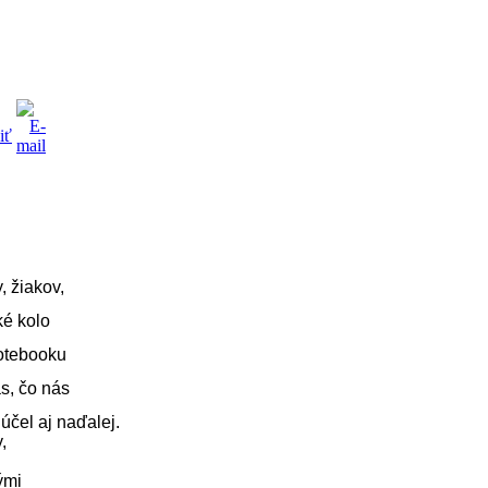
 žiakov,   
é kolo   
otebooku   
, čo nás   
účel aj naďalej.
,
ými